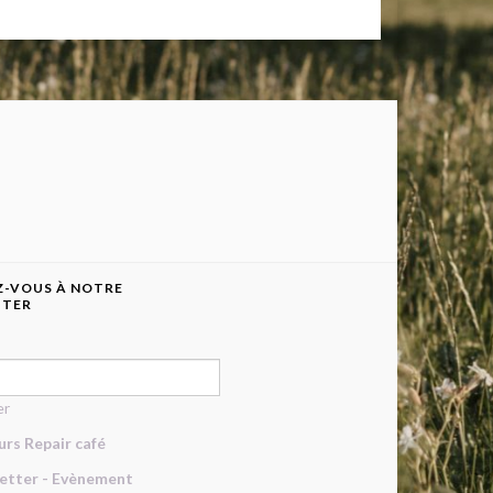
-VOUS À NOTRE
TTER
er
urs Repair café
etter - Evènement