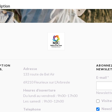
ription
IPTION
ABONNEZ
Adresse
S,
NEWSLE
133 route de Bel Air
E-mail
*
69210 Fleurieux sur L’Arbresle
Heures d’ouverture
Newslett
Du lundi au vendredi : 9h00–17h00
Visite
Les samedi : 9h30–12h00
Newsl
Telephone