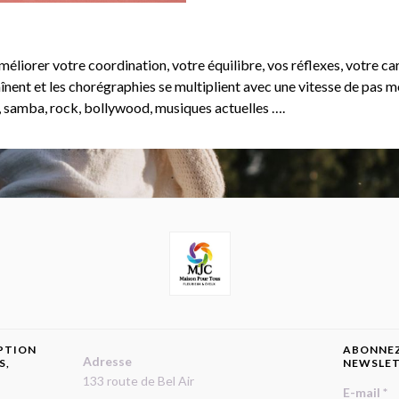
éliorer votre coordination, votre équilibre, vos réflexes, votre car
înent et les chorégraphies se multiplient avec une vitesse de pas 
 samba, rock, bollywood, musiques actuelles ….
IPTION
ABONNEZ
Adresse
S,
NEWSLE
133 route de Bel Air
E-mail
*