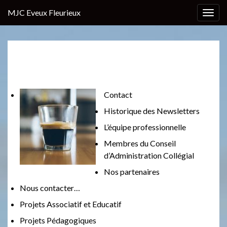
MJC Eveux Fleurieux
T
o
g
Tout savoir..
g
l
e
n
Contact
a
Historique des Newsletters
v
i
L’équipe professionnelle
g
Membres du Conseil
a
d’Administration Collégial
t
Nos partenaires
i
o
Nous contacter…
n
Projets Associatif et Educatif
Projets Pédagogiques