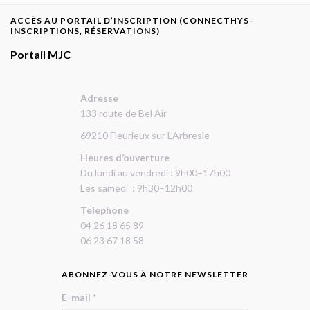
ACCÈS AU PORTAIL D’INSCRIPTION (CONNECTHYS-
INSCRIPTIONS, RÉSERVATIONS)
Portail MJC
Adresse
133 route de Bel Air
69210 Fleurieux sur L’Arbresle
Heures d’ouverture
Du lundi au vendredi : 9h00–17h00
Les samedi : 9h30–12h00
Telephone
04 26 18 65 89
​​06 23 67 18 58
ABONNEZ-VOUS À NOTRE NEWSLETTER
E-mail
*