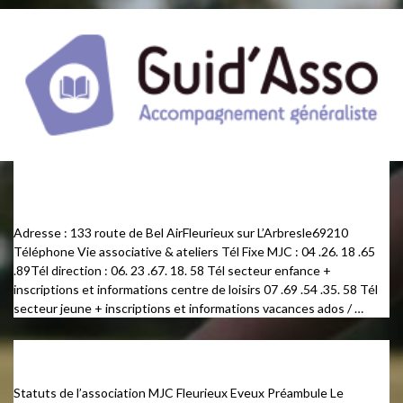
Nous contacter…
Adresse : 133 route de Bel AirFleurieux sur L’Arbresle69210
Téléphone Vie associative & ateliers Tél Fixe MJC : 04 .26. 18 .65
.89​​Tél direction : 06. 23 .67. 18. 58 ​​Tél secteur enfance +
inscriptions et informations centre de loisirs 07 .69 .54 .35. 58 ​​Tél
secteur jeune + inscriptions et informations vacances ados / …
Statuts de la MJC
Statuts de l’association MJC Fleurieux Eveux Préambule Le