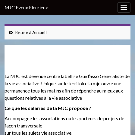
MJC Eveux Fleurieux
T
o
g
g
Retour à
Accueil
l
e
Centre de ressource à la vie
n
associative
a
v
i
La MJC est devenue centre labellisé Guid’asso Généraliste de
g
la vie associative. Unique sur le territoire la mjc ouvre une
a
permanence tous les matins afin de répondre au mieux aux
t
questions relatives à la vie associative
i
Ce que les salariés de la MJC propose ?
o
n
Accompagne les associations ou les porteurs de projets de
façon transversale
sur tous les sujets vie associative.